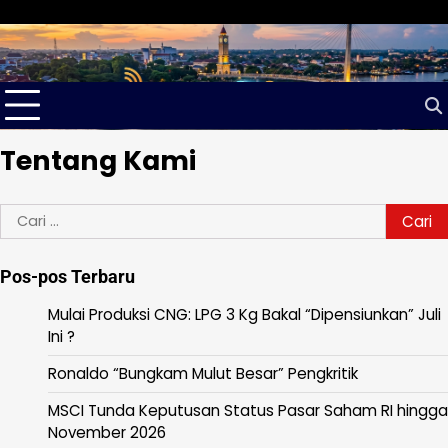
Skip
Sabtu, Agu 08, 2026
to
content
Tentang Kami
Cari
untuk:
Pos-pos Terbaru
Mulai Produksi CNG: LPG 3 Kg Bakal “Dipensiunkan” Juli
Ini ?
Ronaldo “Bungkam Mulut Besar” Pengkritik
MSCI Tunda Keputusan Status Pasar Saham RI hingga
November 2026